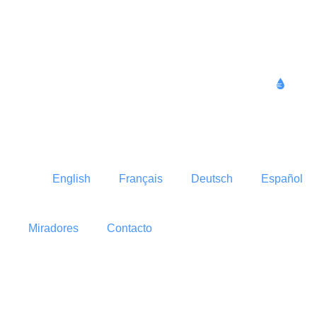
Humidity
13
60 %
English
Français
Deutsch
Español
Miradores
Contacto