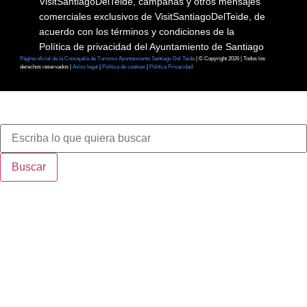
VisitSantiagoDelTeide, campañas y otros mensajes
comerciales exclusivos de VisitSantiagoDelTeide, de
acuerdo con los términos y condiciones de la
Política de privacidad del Ayuntamiento de Santiago
Página oficial de la Concejalía de Turismo Ayuntamiento Santiago Del Teide
| © Copyright 2026 | Todos los
del Teide.
derechos reservados |
Aviso legal
|
Política de cookies
|
Política Privacidad
Buscar