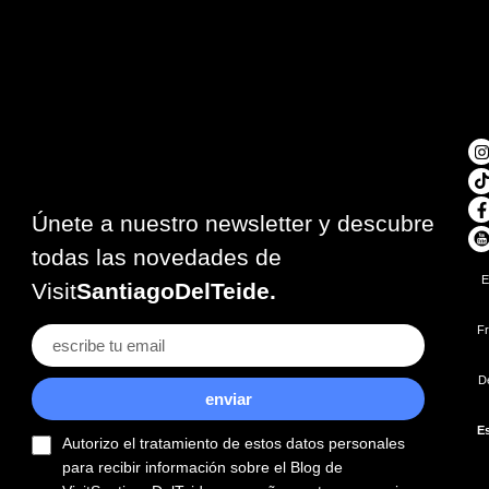
Únete a nuestro newsletter y descubre
todas las novedades de
E
Visit
SantiagoDelTeide.
Fr
D
enviar
E
Autorizo el tratamiento de estos datos personales
para recibir información sobre el Blog de