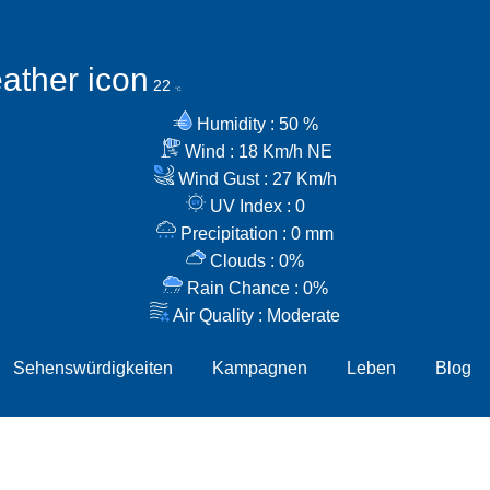
22
°C
50 %
Humidity
18 Km/h
NE
Wind
27 Km/h
Wind Gust
0
UV Index
0 mm
Precipitation
0%
Clouds
0%
Rain Chance
Moderate
Air Quality
Sehenswürdigkeiten
Kampagnen
Leben
Blog