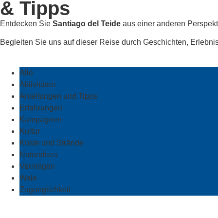
& Tipps
Entdecken Sie
Santiago del Teide
aus einer anderen Perspekt
Begleiten Sie uns auf dieser Reise durch Geschichten, Erlebnis
Alle
Aktivitäten
Anleitungen und Tipps
Erfahrungen
Kampagnen
Kultur
Küste und Strände
Naturaleza
Vermögen
Wale
Zugänglichkeit
Juli 2026