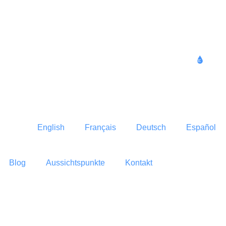
Humidity
2
51 %
English
Français
Deutsch
Español
Blog
Aussichtspunkte
Kontakt