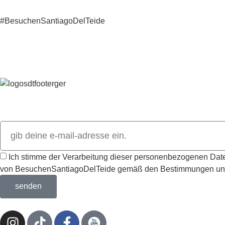
#BesuchenSantiagoDelTeide
Abonnieren Sie unseren Newsletter und entdecken Sie alle N
Ich stimme der Verarbeitung dieser personenbezogenen Da
von BesuchenSantiagoDelTeide gemäß den Bestimmungen und B
senden