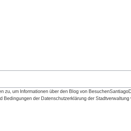
Entdecken Sie weiter unser Reiseziel
euheiten von Besuchen
SantiagoDelTeide.
ten zu, um Informationen über den Blog von BesuchenSantiago
edingungen der Datenschutzerklärung der Stadtverwaltung vo