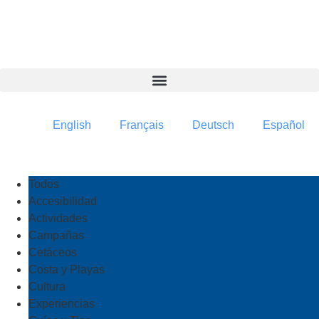
contenido
English
Français
Deutsch
Español
Todos
Accesibilidad
Actividades
Campañas
Cetáceos
Costa y Playas
Cultura
Experiencias