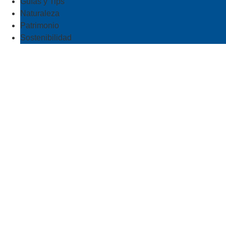
Guías y Tips
Naturaleza
Patrimonio
Sostenibilidad
Experiencias
FIESTAS DEL CARMEN EN PUERTO DE
SANTIAGO: TRADICIÓN MARINERA,
IDENTIDAD Y FUEGOS ARTIFICIALES
FRENTE AL ATLÁNTICO
Las Fiestas del Carmen en Puerto de Santiago unen tradición
marinera y cultura popular frente al Atlántico. La procesión, la
embarcación de la Virgen y sus fuegos artificiales reflejan la
identidad y el arraigo de esta celebración en Santiago del Teide.
julio 2026
Leer más